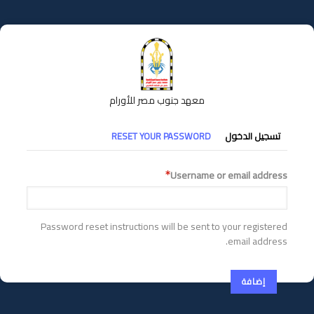
تجاوز
إلى
المحتوى
الرئيسي
معهد جنوب مصر للأورام
التبويبات
تسجيل الدخول
RESET YOUR PASSWORD
الأساسية
Username or email address
Password reset instructions will be sent to your registered
email address.