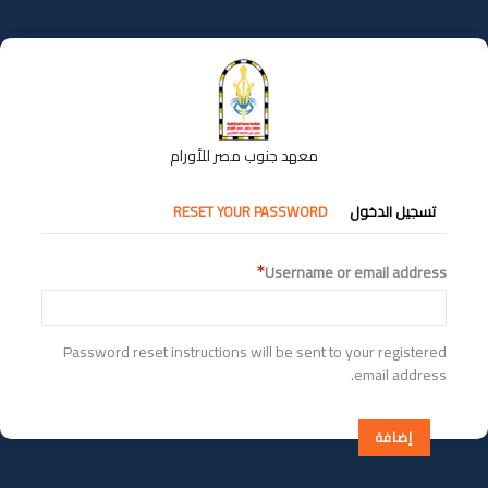
تجاوز
إلى
المحتوى
الرئيسي
معهد جنوب مصر للأورام
التبويبات
تسجيل الدخول
RESET YOUR PASSWORD
الأساسية
Username or email address
Password reset instructions will be sent to your registered
email address.