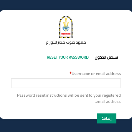
تجاوز
إلى
المحتوى
الرئيسي
معهد جنوب مصر للأورام
التبويبات
تسجيل الدخول
RESET YOUR PASSWORD
الأساسية
Username or email address
Password reset instructions will be sent to your registered
email address.