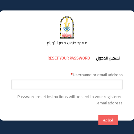
تجاوز
إلى
المحتوى
الرئيسي
معهد جنوب مصر للأورام
التبويبات
تسجيل الدخول
RESET YOUR PASSWORD
الأساسية
Username or email address
Password reset instructions will be sent to your registered
email address.