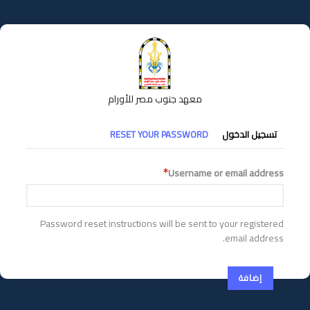
تجاوز
إلى
المحتوى
الرئيسي
معهد جنوب مصر للأورام
التبويبات
تسجيل الدخول
RESET YOUR PASSWORD
الأساسية
Username or email address
Password reset instructions will be sent to your registered
email address.