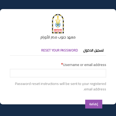
تجاوز
إلى
المحتوى
الرئيسي
معهد جنوب مصر للأورام
التبويبات
تسجيل الدخول
RESET YOUR PASSWORD
الأساسية
Username or email address
Password reset instructions will be sent to your registered
email address.