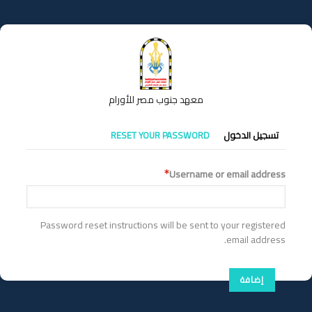
تجاوز
إلى
المحتوى
الرئيسي
معهد جنوب مصر للأورام
التبويبات
تسجيل الدخول
RESET YOUR PASSWORD
الأساسية
Username or email address
Password reset instructions will be sent to your registered
email address.