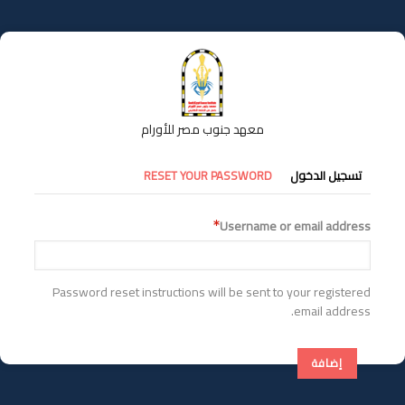
تجاوز
إلى
المحتوى
الرئيسي
معهد جنوب مصر للأورام
التبويبات
تسجيل الدخول
RESET YOUR PASSWORD
الأساسية
Username or email address
Password reset instructions will be sent to your registered
email address.