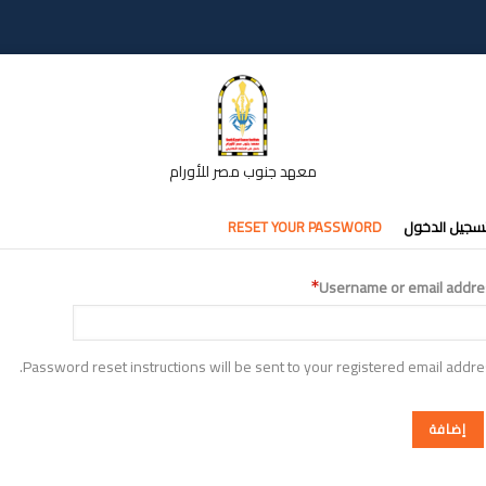
معهد جنوب مصر للأورام
تبويبات
سجيل الدخول
RESET YOUR PASSWORD
أساسية
Username or email addre
Password reset instructions will be sent to your registered email addre