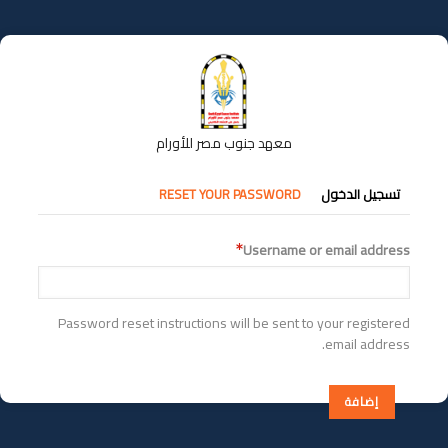
تجاوز
إلى
المحتوى
الرئيسي
معهد جنوب مصر للأورام
التبويبات
تسجيل الدخول
RESET YOUR PASSWORD
الأساسية
Username or email address
Password reset instructions will be sent to your registered
email address.