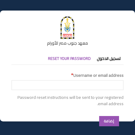
تجاوز
إلى
المحتوى
الرئيسي
معهد جنوب مصر للأورام
التبويبات
تسجيل الدخول
RESET YOUR PASSWORD
الأساسية
Username or email address
Password reset instructions will be sent to your registered
email address.