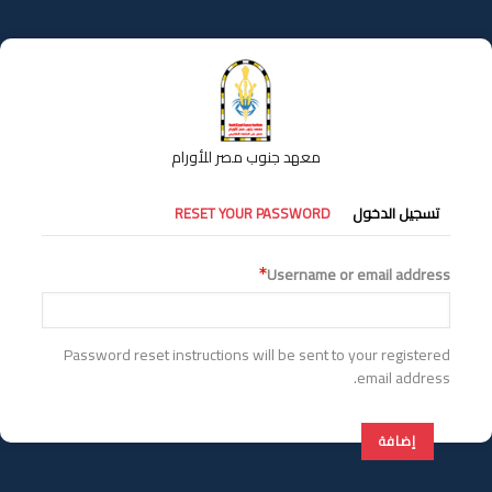
تجاوز
إلى
المحتوى
الرئيسي
معهد جنوب مصر للأورام
التبويبات
تسجيل الدخول
RESET YOUR PASSWORD
الأساسية
Username or email address
Password reset instructions will be sent to your registered
email address.