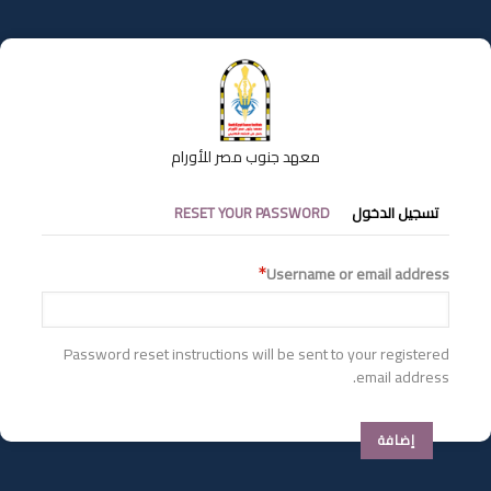
تجاوز
إلى
المحتوى
الرئيسي
معهد جنوب مصر للأورام
التبويبات
تسجيل الدخول
RESET YOUR PASSWORD
الأساسية
Username or email address
Password reset instructions will be sent to your registered
email address.