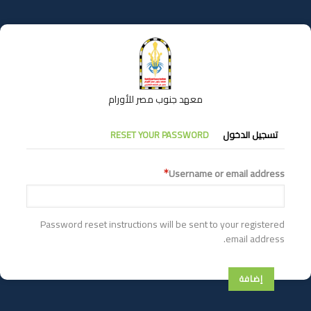
تجاوز
إلى
المحتوى
الرئيسي
معهد جنوب مصر للأورام
التبويبات
تسجيل الدخول
RESET YOUR PASSWORD
الأساسية
Username or email address
Password reset instructions will be sent to your registered
email address.