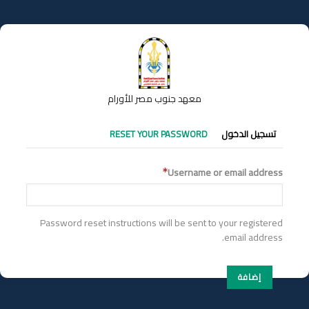
تجاوز
إلى
المحتوى
الرئيسي
معهد جنوب مصر للأورام
التبويبات
تسجيل الدخول
RESET YOUR PASSWORD
الأساسية
Username or email address
Password reset instructions will be sent to your registered
email address.