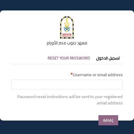
تجاوز
إلى
المحتوى
الرئيسي
معهد جنوب مصر للأورام
التبويبات
تسجيل الدخول
RESET YOUR PASSWORD
الأساسية
Username or email address
Password reset instructions will be sent to your registered
email address.