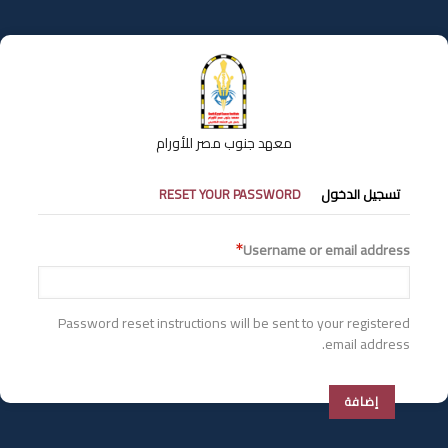
تجاوز
إلى
المحتوى
الرئيسي
معهد جنوب مصر للأورام
التبويبات
تسجيل الدخول
RESET YOUR PASSWORD
الأساسية
Username or email address
Password reset instructions will be sent to your registered
email address.