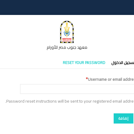
معهد جنوب مصر للأورام
تبويبات
سجيل الدخول
RESET YOUR PASSWORD
أساسية
Username or email addre
Password reset instructions will be sent to your registered email addre