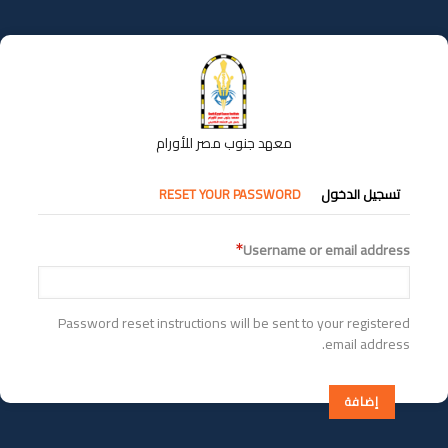
تجاوز
إلى
المحتوى
الرئيسي
معهد جنوب مصر للأورام
التبويبات
تسجيل الدخول
RESET YOUR PASSWORD
الأساسية
Username or email address
Password reset instructions will be sent to your registered
email address.