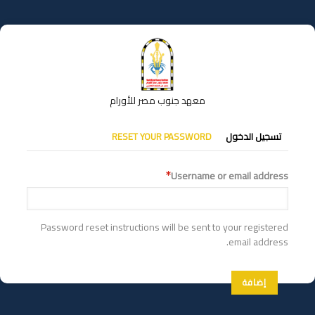
تجاوز
إلى
المحتوى
الرئيسي
معهد جنوب مصر للأورام
التبويبات
تسجيل الدخول
RESET YOUR PASSWORD
الأساسية
Username or email address
Password reset instructions will be sent to your registered
email address.