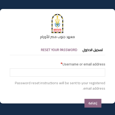
تجاوز
إلى
المحتوى
الرئيسي
معهد جنوب مصر للأورام
التبويبات
تسجيل الدخول
RESET YOUR PASSWORD
الأساسية
Username or email address
Password reset instructions will be sent to your registered
email address.