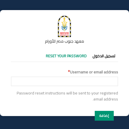
تجاوز
إلى
المحتوى
الرئيسي
معهد جنوب مصر للأورام
التبويبات
تسجيل الدخول
RESET YOUR PASSWORD
الأساسية
Username or email address
Password reset instructions will be sent to your registered
email address.