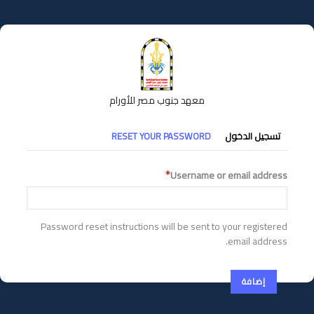
تجاوز
إلى
المحتوى
الرئيسي
معهد جنوب مصر للأورام
التبويبات
تسجيل الدخول
RESET YOUR PASSWORD
الأساسية
Username or email address
Password reset instructions will be sent to your registered
email address.