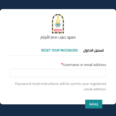
تجاوز
إلى
المحتوى
الرئيسي
معهد جنوب مصر للأورام
التبويبات
تسجيل الدخول
RESET YOUR PASSWORD
الأساسية
Username or email address
Password reset instructions will be sent to your registered
email address.