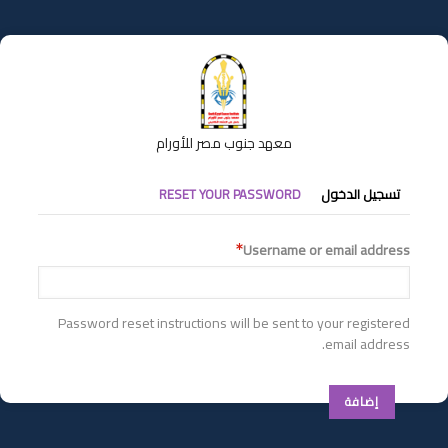
تجاوز
إلى
المحتوى
الرئيسي
معهد جنوب مصر للأورام
التبويبات
تسجيل الدخول
RESET YOUR PASSWORD
الأساسية
Username or email address
Password reset instructions will be sent to your registered
email address.