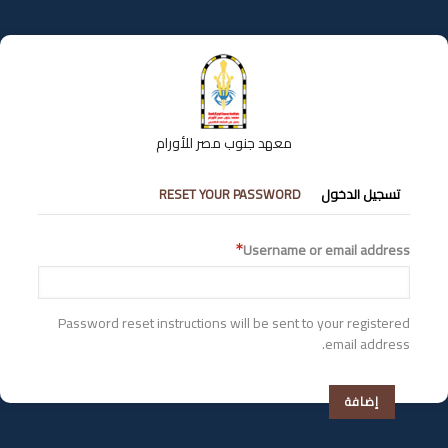
تجاوز
إلى
المحتوى
الرئيسي
معهد جنوب مصر للأورام
التبويبات
تسجيل الدخول
RESET YOUR PASSWORD
الأساسية
Username or email address
Password reset instructions will be sent to your registered
email address.