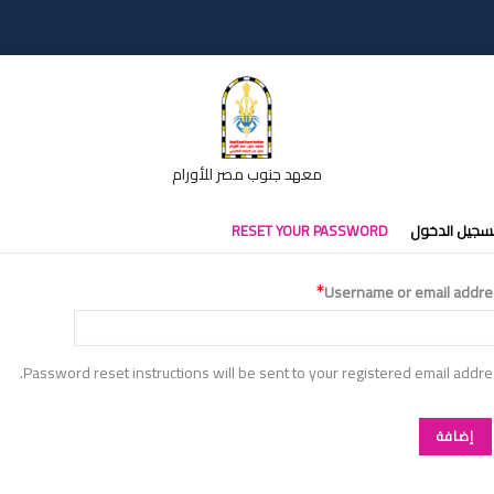
معهد جنوب مصر للأورام
تبويبات
سجيل الدخول
RESET YOUR PASSWORD
أساسية
Username or email addre
Password reset instructions will be sent to your registered email addre