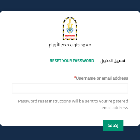
تجاوز
إلى
المحتوى
الرئيسي
معهد جنوب مصر للأورام
التبويبات
تسجيل الدخول
RESET YOUR PASSWORD
الأساسية
Username or email address
Password reset instructions will be sent to your registered
email address.