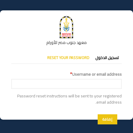
تجاوز
إلى
المحتوى
الرئيسي
معهد جنوب مصر للأورام
التبويبات
تسجيل الدخول
RESET YOUR PASSWORD
الأساسية
Username or email address
Password reset instructions will be sent to your registered
email address.