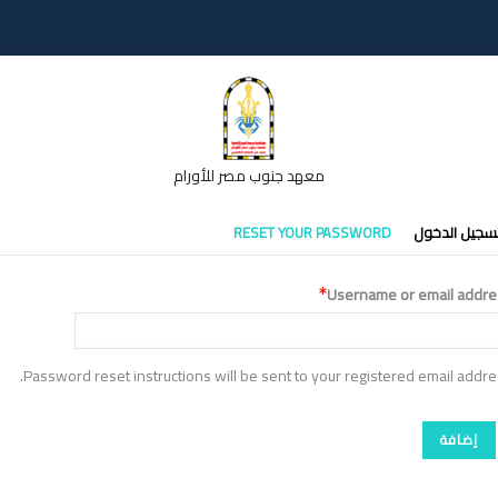
معهد جنوب مصر للأورام
تبويبات
سجيل الدخول
RESET YOUR PASSWORD
أساسية
Username or email addre
Password reset instructions will be sent to your registered email addre