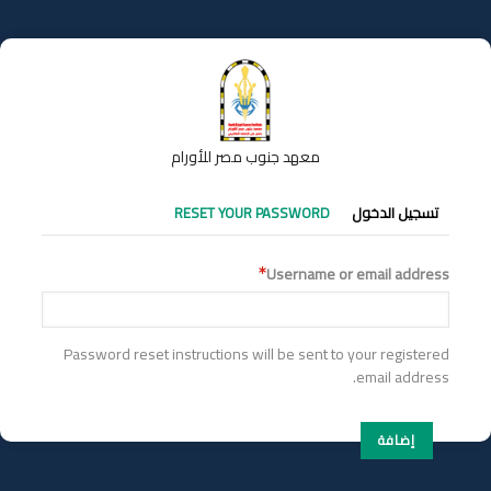
تجاوز
إلى
المحتوى
الرئيسي
معهد جنوب مصر للأورام
التبويبات
تسجيل الدخول
RESET YOUR PASSWORD
الأساسية
Username or email address
Password reset instructions will be sent to your registered
email address.