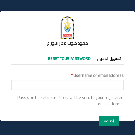
تجاوز
إلى
المحتوى
الرئيسي
معهد جنوب مصر للأورام
التبويبات
تسجيل الدخول
RESET YOUR PASSWORD
الأساسية
Username or email address
Password reset instructions will be sent to your registered
email address.