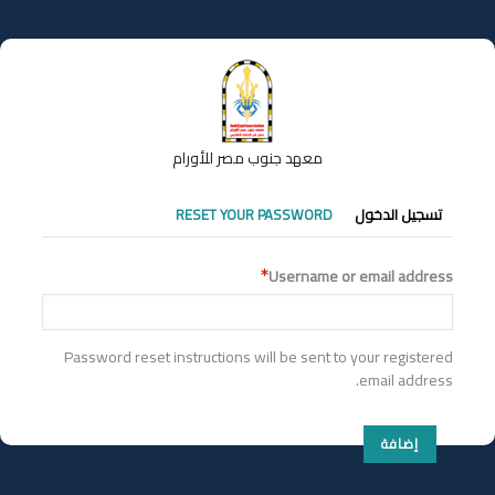
تجاوز
إلى
المحتوى
الرئيسي
معهد جنوب مصر للأورام
التبويبات
تسجيل الدخول
RESET YOUR PASSWORD
الأساسية
Username or email address
Password reset instructions will be sent to your registered
email address.