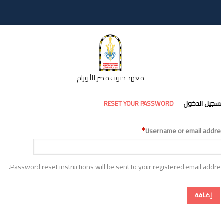
معهد جنوب مصر للأورام
تبويبات
سجيل الدخول
RESET YOUR PASSWORD
أساسية
Username or email addre
Password reset instructions will be sent to your registered email addre