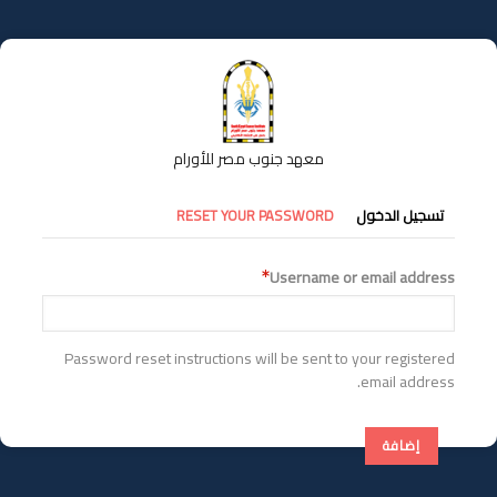
تجاوز
إلى
المحتوى
الرئيسي
معهد جنوب مصر للأورام
التبويبات
تسجيل الدخول
RESET YOUR PASSWORD
الأساسية
Username or email address
Password reset instructions will be sent to your registered
email address.