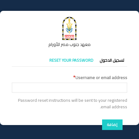
تجاوز
إلى
المحتوى
الرئيسي
معهد جنوب مصر للأورام
التبويبات
تسجيل الدخول
RESET YOUR PASSWORD
الأساسية
Username or email address
Password reset instructions will be sent to your registered
email address.