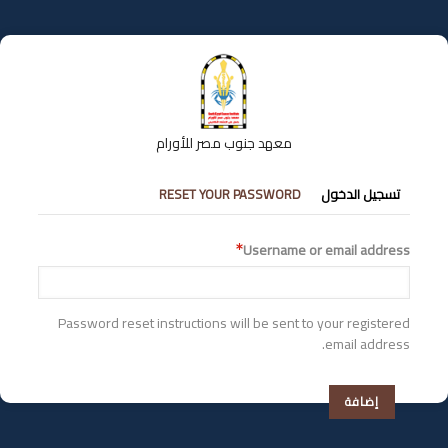
تجاوز
إلى
المحتوى
الرئيسي
معهد جنوب مصر للأورام
التبويبات
تسجيل الدخول
RESET YOUR PASSWORD
الأساسية
Username or email address
Password reset instructions will be sent to your registered
email address.