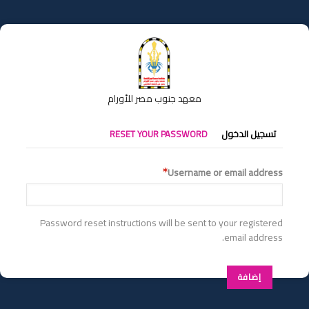
تجاوز
إلى
المحتوى
الرئيسي
معهد جنوب مصر للأورام
التبويبات
تسجيل الدخول
RESET YOUR PASSWORD
الأساسية
Username or email address
Password reset instructions will be sent to your registered
email address.