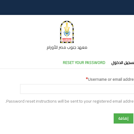
معهد جنوب مصر للأورام
تبويبات
سجيل الدخول
RESET YOUR PASSWORD
أساسية
Username or email addre
Password reset instructions will be sent to your registered email addre