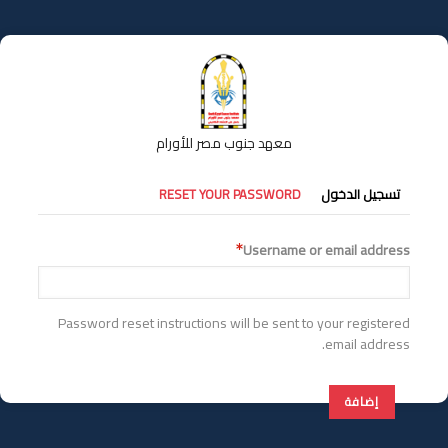
تجاوز
إلى
المحتوى
الرئيسي
معهد جنوب مصر للأورام
التبويبات
تسجيل الدخول
RESET YOUR PASSWORD
الأساسية
Username or email address
Password reset instructions will be sent to your registered
email address.