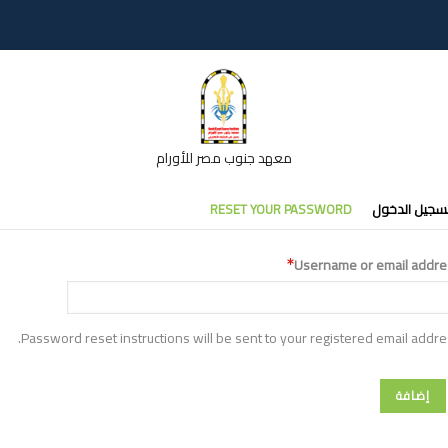
معهد جنوب مصر للأورام
تبويبات
سجيل الدخول
RESET YOUR PASSWORD
أساسية
Username or email addre
Password reset instructions will be sent to your registered email addre