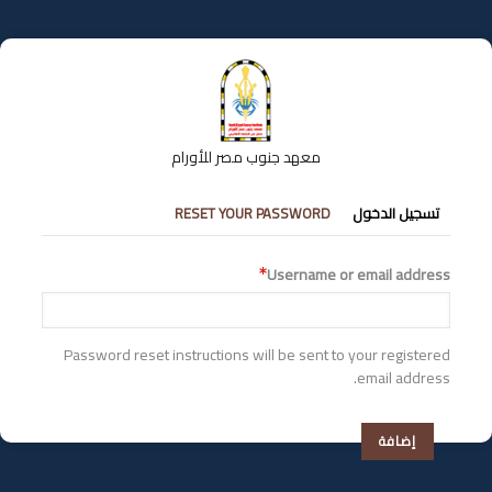
تجاوز
إلى
المحتوى
الرئيسي
معهد جنوب مصر للأورام
التبويبات
تسجيل الدخول
RESET YOUR PASSWORD
الأساسية
Username or email address
Password reset instructions will be sent to your registered
email address.