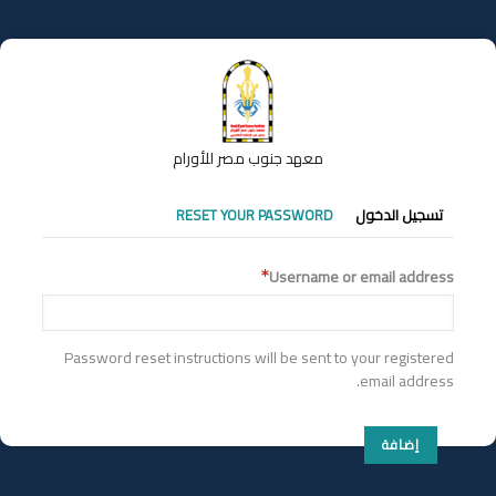
تجاوز
إلى
المحتوى
الرئيسي
معهد جنوب مصر للأورام
التبويبات
تسجيل الدخول
RESET YOUR PASSWORD
الأساسية
Username or email address
Password reset instructions will be sent to your registered
email address.