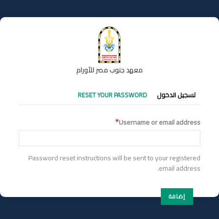
تجاوز
إلى
المحتوى
الرئيسي
معهد جنوب مصر للأورام
التبويبات
تسجيل الدخول
RESET YOUR PASSWORD
الأساسية
Username or email address
Password reset instructions will be sent to your registered
email address.