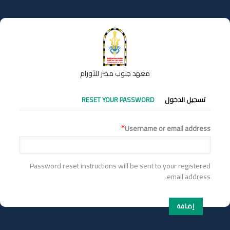
تجاوز
إلى
المحتوى
الرئيسي
معهد جنوب مصر للأورام
التبويبات
تسجيل الدخول
RESET YOUR PASSWORD
الأساسية
Username or email address
Password reset instructions will be sent to your registered
email address.