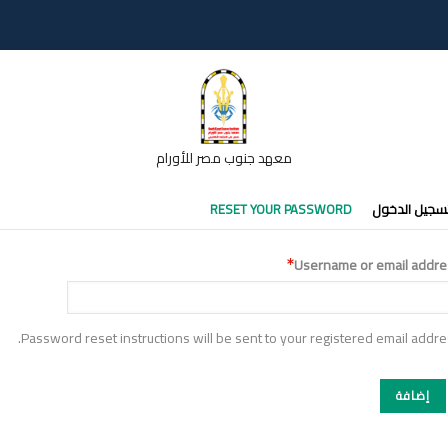
معهد جنوب مصر للأورام
تبويبات
سجيل الدخول
RESET YOUR PASSWORD
أساسية
Username or email addre
Password reset instructions will be sent to your registered email addre