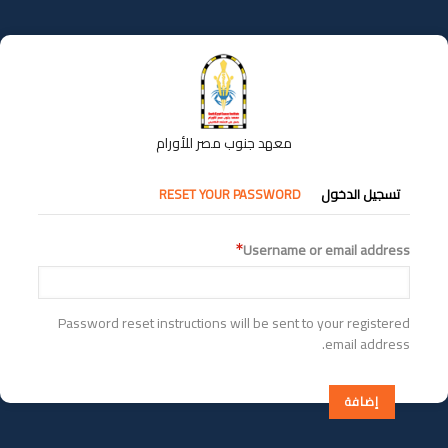
تجاوز
إلى
المحتوى
الرئيسي
معهد جنوب مصر للأورام
التبويبات
تسجيل الدخول
RESET YOUR PASSWORD
الأساسية
Username or email address
Password reset instructions will be sent to your registered
email address.