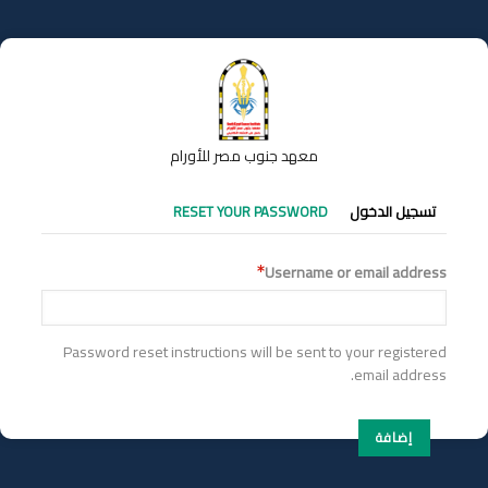
تجاوز
إلى
المحتوى
الرئيسي
معهد جنوب مصر للأورام
التبويبات
تسجيل الدخول
RESET YOUR PASSWORD
الأساسية
Username or email address
Password reset instructions will be sent to your registered
email address.