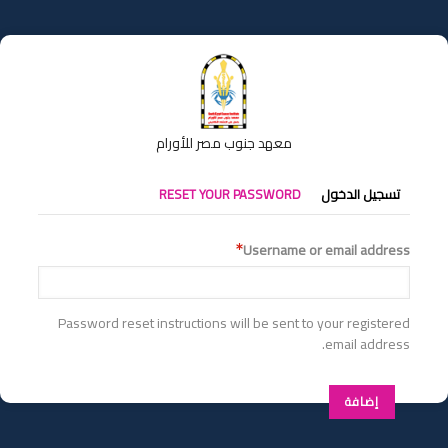
تجاوز
إلى
المحتوى
الرئيسي
معهد جنوب مصر للأورام
التبويبات
تسجيل الدخول
RESET YOUR PASSWORD
الأساسية
Username or email address
Password reset instructions will be sent to your registered
email address.