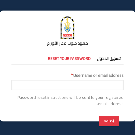
تجاوز
إلى
المحتوى
الرئيسي
معهد جنوب مصر للأورام
التبويبات
تسجيل الدخول
RESET YOUR PASSWORD
الأساسية
Username or email address
Password reset instructions will be sent to your registered
email address.